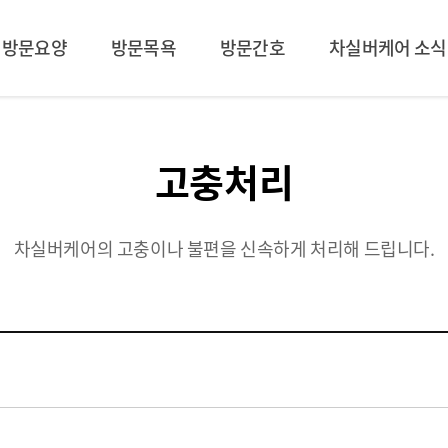
방문요양
방문목욕
방문간호
차실버케어 소식
인사말
소개
언론보도
소개
이용안내
조직도
서비스상담 및 등급신청상담
소개
소개
이용안내
고충처리
이용후기
차별화된 서비스
홍보영상
이용안내
이용안내
가족요양
사진첩
네이버 블로그
협력기관
고충처리
차실버케어의 고충이나 불편을 신속하게 처리해 드립니다.