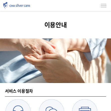
소개
인사말
소개
서비스상담 및 등급신청상담
이용안내
조직도
언론보도
소개
소개
이용안내
차별화된 서비스
홍보영상
고충처리
이용후기
이용안내
가족요양
네이버 블로그
사진첩
협력기관
이용안내
이용안내
서비스 이용절차