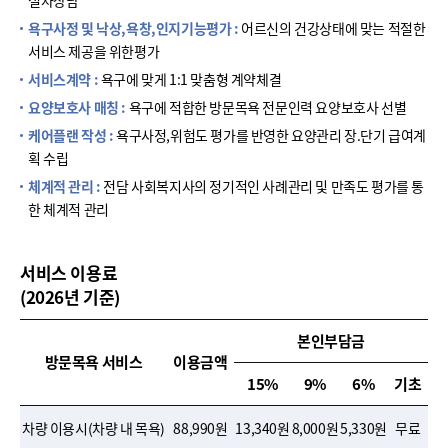
욕구사정 및 낙상,욕창,인지기능평가 :
어르신의 건강상태에 맞는 적절한
서비스 제공을 위한평가
서비스계약 :
욕구에 맞게 1:1 맞춤형 계약체결
요양보호사 매칭 :
욕구에 적합한 방문목욕 전문인력 요양보호사 선별
케어플랜 작성 :
욕구사정,위험도 평가를 반영한 요양관리 장.단기 급여계
획 수립
체계적 관리 :
전담 사회복지사의 정기적인 사례관리 및 만족도 평가를 통
한 체계적 관리
서비스 이용료
(2026년 기준)
본인부담금
방문목욕 서비스
이용금액
15%
9%
6%
기초
차량 이용시(차량 내 목욕)
88,990원
13,340원
8,000원
5,330원
무료