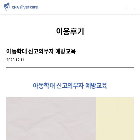
언론보도
인사말
소개
서비스상담 및 등급신청상담
이용안내
조직도
소개
소개
소개
이용안내
차별화된 서비스
홍보영상
이용후기
고충처리
이용안내
이용안내
가족요양
네이버 블로그
협력기관
사진첩
이용후기
아동학대 신고의무자 예방교육
2023.12.11
아동학대 신고의무자 예방교육